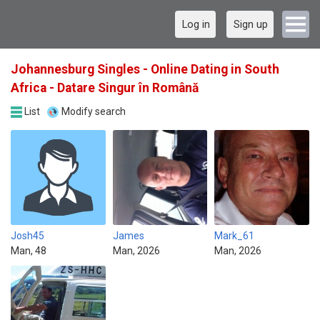
Log in
Sign up
Johannesburg Singles - Online Dating in South
Africa - Datare Singur în Română
List
Modify search
Josh45
James
Mark_61
Man, 48
Man, 2026
Man, 2026